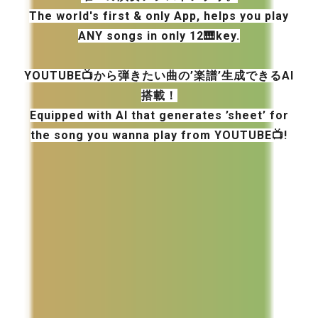
The world's first
&
only
A
pp,
helps you play
ANY songs
in
only 12🎹key.
YOUTUBE
📺から
弾きたい曲の’楽譜’生成できるAI
搭載！
Equipped with AI that generates ’sheet’ for
the song you wanna play
from
YOUTUBE📺!