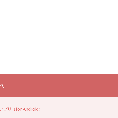
ion
プリ
for Android）