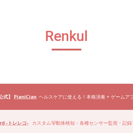
ip to main content
Skip to navigat
Renkul
β page
公式】
PianiCian
ヘルスケアに使える！本格演奏 + ゲームア
ord -トレレコ-
カスタム🐻動体検知・各種センサー監視・記録アプリ（